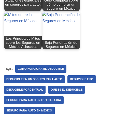
Situaciones especiales
Guía completa sobre
en seguros para auto:
cómo comprar un
…
seguro en México
Los Principales Mitos
sobre los Seguros en
Baja Penetración de
México Aclarados
Seguros en México
Tags:
COMO FUNCIONA EL DEDUCIBLE
DEDUCIBLE EN UN SEGURO PARA AUTO
DEDUCIBLE FIJO
DEDUCIBLE PORCENTUAL
QUE ES EL DEDUCIBLE
SEGURO PARA AUTO EN GUADALAJRA
SEGURO PARA AUTO EN MEXICO