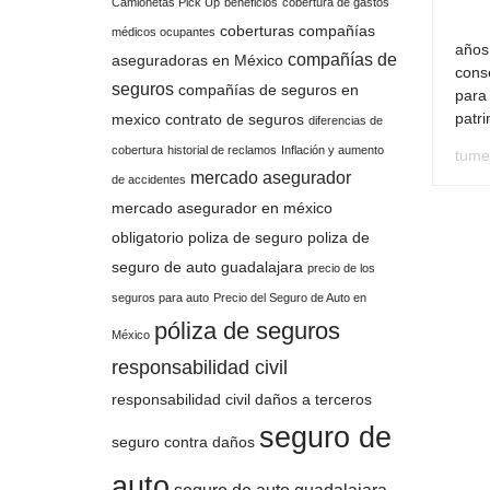
Camionetas Pick Up
beneficios
cobertura de gastos
coberturas
compañías
médicos ocupantes
años
compañías de
aseguradoras en México
cons
seguros
compañías de seguros en
para 
patr
mexico
contrato de seguros
diferencias de
cobertura
historial de reclamos
Inflación y aumento
tume
mercado asegurador
de accidentes
mercado asegurador en méxico
obligatorio
poliza de seguro
poliza de
seguro de auto guadalajara
precio de los
seguros para auto
Precio del Seguro de Auto en
póliza de seguros
México
responsabilidad civil
responsabilidad civil daños a terceros
seguro de
seguro contra daños
auto