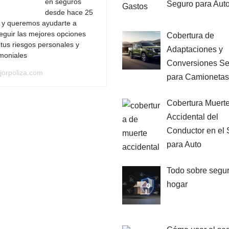
en seguros
Seguro para Aut
desde hace 25
 y queremos ayudarte a
eguir las mejores opciones
Cobertura de
tus riesgos personales y
Adaptaciones y
imoniales
Conversiones S
jorpoliza.com
para Camionetas
Cobertura Muert
Accidental del
Conductor en el
para Auto
Todo sobre segu
hogar