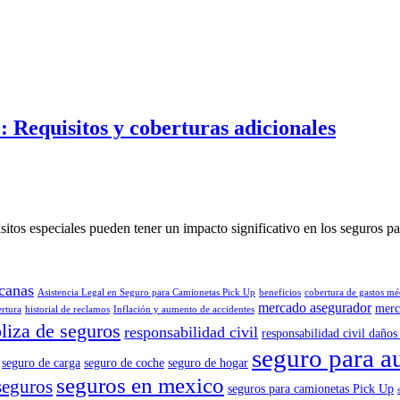
: Requisitos y coberturas adicionales
sitos especiales pueden tener un impacto significativo en los seguros 
canas
Asistencia Legal en Seguro para Camionetas Pick Up
beneficios
cobertura de gastos mé
mercado asegurador
merc
ertura
historial de reclamos
Inflación y aumento de accidentes
liza de seguros
responsabilidad civil
responsabilidad civil daños 
seguro para a
seguro de carga
seguro de coche
seguro de hogar
seguros en mexico
seguros
seguros para camionetas Pick Up