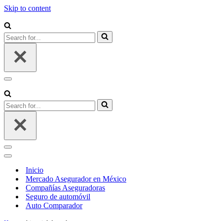
Skip to content
Search
for...
Navigation
Menu
Search
for...
Navigation
Menu
Navigation
Menu
Inicio
Mercado Asegurador en México
Compañías Aseguradoras
Seguro de automóvil
Auto Comparador