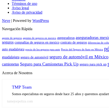
Términos de uso
Aviso legal
Aviso de privacidad
Neve
| Powered by
WordPress
Navegación Rápida
aseguradoras mexi
aseguradoras
agente de seguros
agentes de seguros en mexico
seguros
compañías de seguros en mexico
contrato de seguros
diferencias de cob
pó
auto guadalajara
precio de los seguros para auto
Precio del Seguro de Auto en México
seguro de automóvil en México
guadalajara
seguro de automóvil
Seguro para Camionetas Pick Up
camionetas
seguro para pick up
Acerca de Nosotros
TMP Team
Somos especialistas en seguros desde hace 25 años y queremos ayudarte
tumejorpoliza.com