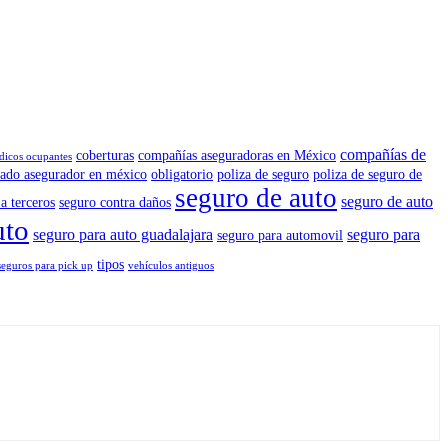
compañías de
coberturas
compañías aseguradoras en México
dicos ocupantes
ado asegurador en méxico
obligatorio
poliza de seguro
poliza de seguro de
seguro de auto
seguro de auto
a terceros
seguro contra daños
uto
seguro para auto guadalajara
seguro para
seguro para automovil
tipos
seguros para pick up
vehículos antiguos