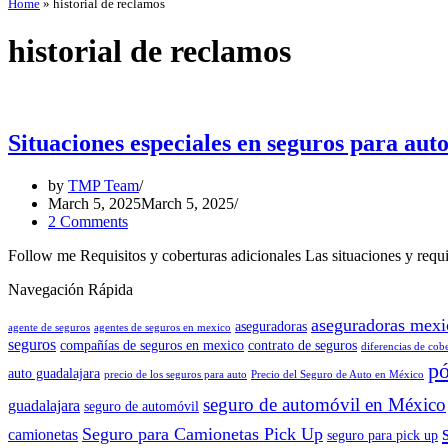
Home
»
historial de reclamos
historial de reclamos
Situaciones especiales en seguros para auto
by
TMP Team
March 5, 2025
March 5, 2025
2 Comments
Follow me Requisitos y coberturas adicionales Las situaciones y requi
Navegación Rápida
aseguradoras mexi
aseguradoras
agente de seguros
agentes de seguros en mexico
seguros
compañías de seguros en mexico
contrato de seguros
diferencias de cob
pó
auto guadalajara
precio de los seguros para auto
Precio del Seguro de Auto en México
seguro de automóvil en México
guadalajara
seguro de automóvil
Seguro para Camionetas Pick Up
camionetas
seguro para pick up