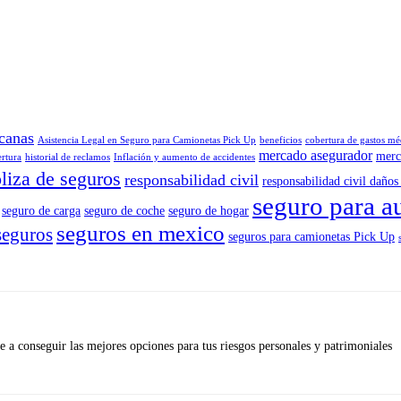
canas
Asistencia Legal en Seguro para Camionetas Pick Up
beneficios
cobertura de gastos mé
mercado asegurador
merc
ertura
historial de reclamos
Inflación y aumento de accidentes
liza de seguros
responsabilidad civil
responsabilidad civil daños 
seguro para a
seguro de carga
seguro de coche
seguro de hogar
seguros en mexico
seguros
seguros para camionetas Pick Up
 a conseguir las mejores opciones para tus riesgos personales y patrimoniales