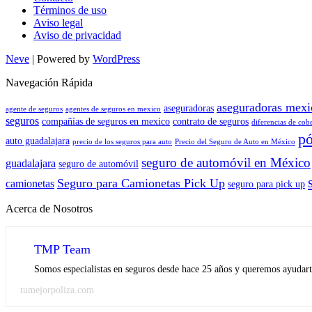
Términos de uso
Aviso legal
Aviso de privacidad
Neve
| Powered by
WordPress
Navegación Rápida
aseguradoras mexi
aseguradoras
agente de seguros
agentes de seguros en mexico
seguros
compañías de seguros en mexico
contrato de seguros
diferencias de cob
pó
auto guadalajara
precio de los seguros para auto
Precio del Seguro de Auto en México
seguro de automóvil en México
guadalajara
seguro de automóvil
Seguro para Camionetas Pick Up
camionetas
seguro para pick up
Acerca de Nosotros
TMP Team
Somos especialistas en seguros desde hace 25 años y queremos ayudarte
tumejorpoliza.com