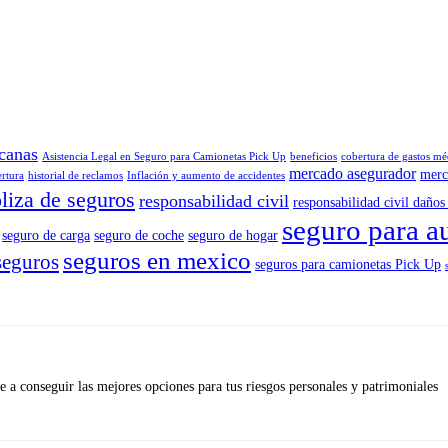
canas
Asistencia Legal en Seguro para Camionetas Pick Up
beneficios
cobertura de gastos mé
mercado asegurador
merc
ertura
historial de reclamos
Inflación y aumento de accidentes
liza de seguros
responsabilidad civil
responsabilidad civil daños 
seguro para a
seguro de carga
seguro de coche
seguro de hogar
seguros en mexico
seguros
seguros para camionetas Pick Up
 a conseguir las mejores opciones para tus riesgos personales y patrimoniales