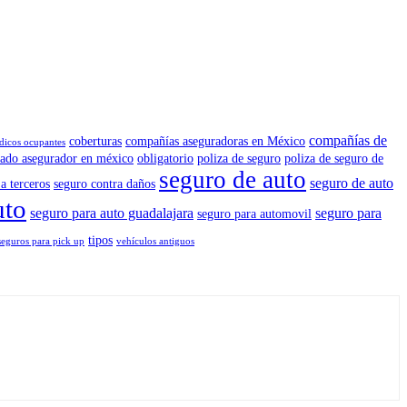
compañías de
coberturas
compañías aseguradoras en México
dicos ocupantes
ado asegurador en méxico
obligatorio
poliza de seguro
poliza de seguro de
seguro de auto
seguro de auto
a terceros
seguro contra daños
uto
seguro para auto guadalajara
seguro para
seguro para automovil
tipos
seguros para pick up
vehículos antiguos