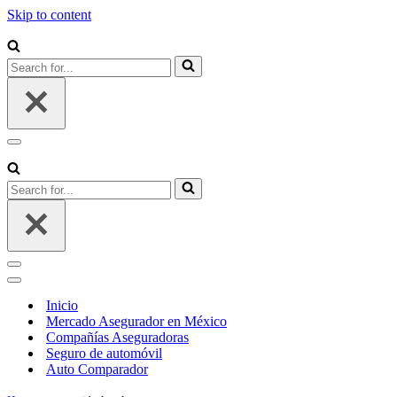
Skip to content
Search
for...
Navigation
Menu
Search
for...
Navigation
Menu
Navigation
Menu
Inicio
Mercado Asegurador en México
Compañías Aseguradoras
Seguro de automóvil
Auto Comparador