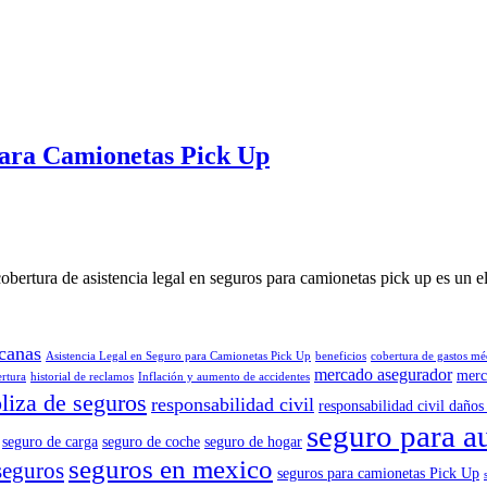
para Camionetas Pick Up
bertura de asistencia legal en seguros para camionetas pick up es u
canas
Asistencia Legal en Seguro para Camionetas Pick Up
beneficios
cobertura de gastos mé
mercado asegurador
merc
ertura
historial de reclamos
Inflación y aumento de accidentes
liza de seguros
responsabilidad civil
responsabilidad civil daños 
seguro para a
seguro de carga
seguro de coche
seguro de hogar
seguros en mexico
seguros
seguros para camionetas Pick Up