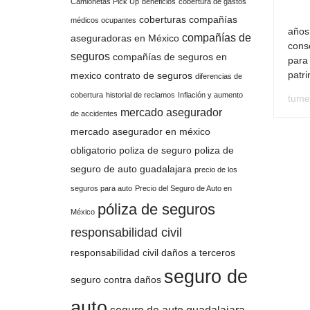
Camionetas Pick Up
beneficios
cobertura de gastos
coberturas
compañías
médicos ocupantes
años
compañías de
aseguradoras en México
cons
seguros
compañías de seguros en
para 
patr
mexico
contrato de seguros
diferencias de
cobertura
historial de reclamos
Inflación y aumento
tume
mercado asegurador
de accidentes
mercado asegurador en méxico
obligatorio
poliza de seguro
poliza de
seguro de auto guadalajara
precio de los
seguros para auto
Precio del Seguro de Auto en
póliza de seguros
México
responsabilidad civil
responsabilidad civil daños a terceros
seguro de
seguro contra daños
auto