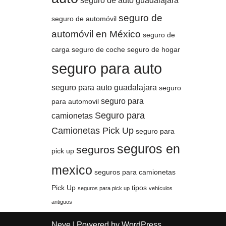
seguro de auto guadalajara
seguro de
seguro de automóvil
automóvil en México
seguro de
carga
seguro de coche
seguro de hogar
seguro para auto
seguro para auto guadalajara
seguro
seguro para
para automovil
Seguro para
camionetas
Camionetas Pick Up
seguro para
seguros en
seguros
pick up
mexico
seguros para camionetas
Pick Up
tipos
seguros para pick up
vehículos
antiguos
Neve
| Powered by
WordPress