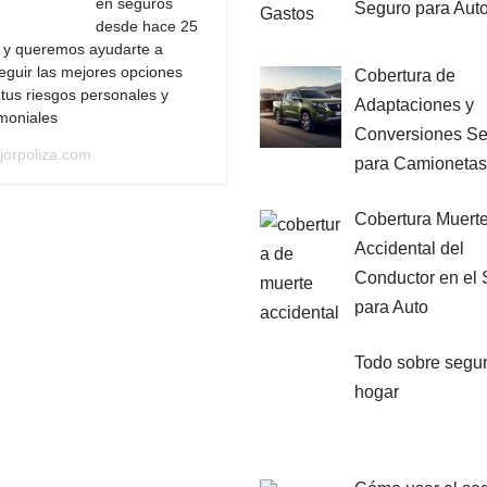
en seguros
Seguro para Aut
desde hace 25
 y queremos ayudarte a
eguir las mejores opciones
Cobertura de
tus riesgos personales y
Adaptaciones y
imoniales
Conversiones S
jorpoliza.com
para Camionetas
Cobertura Muert
Accidental del
Conductor en el
para Auto
Todo sobre segu
hogar