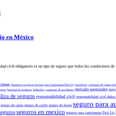
l
rio en México
dad civil obligatorio es un tipo de seguro que todos los conductores 
canas
Asistencia Legal en Seguro para Camionetas Pick Up
beneficios
cobertura de gastos mé
mercado asegurador
merc
ertura
historial de reclamos
Inflación y aumento de accidentes
liza de seguros
responsabilidad civil
responsabilidad civil daños 
seguro para a
seguro de carga
seguro de coche
seguro de hogar
seguros en mexico
seguros
seguros para camionetas Pick Up