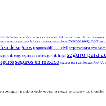
canas
Asistencia Legal en Seguro para Camionetas Pick Up
beneficios
cobertura de gastos mé
mercado asegurador
merc
ertura
historial de reclamos
Inflación y aumento de accidentes
liza de seguros
responsabilidad civil
responsabilidad civil daños 
seguro para a
seguro de carga
seguro de coche
seguro de hogar
seguros en mexico
seguros
seguros para camionetas Pick Up
 a conseguir las mejores opciones para tus riesgos personales y patrimoniales