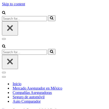
Skip to content
Search
for...
Navigation
Menu
Search
for...
Navigation
Menu
Navigation
Menu
Inicio
Mercado Asegurador en México
Compañías Aseguradoras
Seguro de automóvil
Auto Comparador