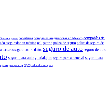
compañías de
coberturas
compañías aseguradoras en México
dicos ocupantes
ado asegurador en méxico
obligatorio
poliza de seguro
poliza de seguro de
seguro de auto
seguro de auto
a terceros
seguro contra daños
uto
seguro para auto guadalajara
seguro para
seguro para automovil
tipos
seguros para pick up
vehículos antiguos