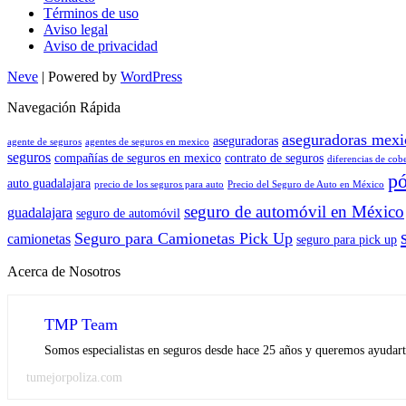
Términos de uso
Aviso legal
Aviso de privacidad
Neve
| Powered by
WordPress
Navegación Rápida
aseguradoras mexi
aseguradoras
agente de seguros
agentes de seguros en mexico
seguros
compañías de seguros en mexico
contrato de seguros
diferencias de cob
pó
auto guadalajara
precio de los seguros para auto
Precio del Seguro de Auto en México
seguro de automóvil en México
guadalajara
seguro de automóvil
Seguro para Camionetas Pick Up
camionetas
seguro para pick up
Acerca de Nosotros
TMP Team
Somos especialistas en seguros desde hace 25 años y queremos ayudarte
tumejorpoliza.com