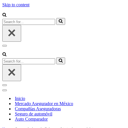
Skip to content
Search
for...
Navigation
Menu
Search
for...
Navigation
Menu
Navigation
Menu
Inicio
Mercado Asegurador en México
Compañías Aseguradoras
Seguro de automóvil
Auto Comparador