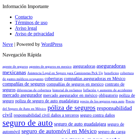
Información Importante
Contacto
Términos de uso
Aviso legal
Aviso de privacidad
Neve
| Powered by
WordPress
Navegación Rápida
aseguradoras
aseguradoras
agente de seguros
agentes de seguros en mexico
mexicanas
Asistencia Legal en Seguro para Camionetas Pick Up
beneficios
cobertura
coberturas
compañías aseguradoras en México
de gastos médicos ocupantes
compañías de seguros
compañías de seguros en mexico
contrato de
seguros
diferencias de cobertura
historial de reclamos
Inflación y aumento de accidentes
mercado asegurador
mercado asegurador en méxico
obligatorio
poliza de
seguro
poliza de seguro de auto guadalajara
precio de los seguros para auto
Precio
póliza de seguros
responsabilidad
del Seguro de Auto en México
civil
responsabilidad civil daños a terceros
seguro contra daños
seguro de auto
seguro de auto guadalajara
seguro de
seguro de automóvil en México
automóvil
seguro de carga