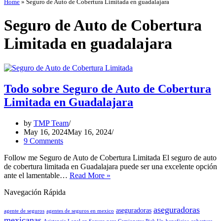
Home
»
Seguro de Auto de Cobertura Limitada en guadalajara
Seguro de Auto de Cobertura
Limitada en guadalajara
Todo sobre Seguro de Auto de Cobertura
Limitada en Guadalajara
by
TMP Team
May 16, 2024
May 16, 2024
9 Comments
Follow me Seguro de Auto de Cobertura Limitada El seguro de auto
de cobertura limitada en Guadalajara puede ser una excelente opción
Todo
ante el lamentable…
Read More »
sobre
Navegación Rápida
Seguro
de
aseguradoras
Auto
aseguradoras
agente de seguros
agentes de seguros en mexico
mexicanas
de