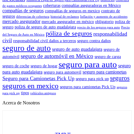
Asistencia Legal en Seguro para Camionetas Pick Up
beneficios
cobertura
Cobertura
coberturas
compañías aseguradoras en México
de gastos médicos ocupantes
Limitada
compañías de seguros
compañías de seguros en mexico
contrato de
en
seguros
diferencias de cobertura
historial de reclamos
Inflación y aumento de accidentes
Guadalajara
mercado asegurador
mercado asegurador en méxico
obligatorio
poliza de
seguro
poliza de seguro de auto guadalajara
precio de los seguros para auto
Precio
póliza de seguros
responsabilidad
del Seguro de Auto en México
civil
responsabilidad civil daños a terceros
seguro contra daños
seguro de auto
seguro de auto guadalajara
seguro de
seguro de automóvil en México
automóvil
seguro de carga
seguro para auto
seguro
seguro de coche
seguro de hogar
para auto guadalajara
seguro para camionetas
seguro para automovil
seguros
Seguro para Camionetas Pick Up
seguro para pick up
seguros en mexico
seguros para camionetas Pick Up
seguros
tipos
para pick up
vehículos antiguos
Acerca de Nosotros